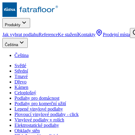
Produkty
Jak vybrat podlahu
Reference
Ke stažení
Kontakty
Prodejní místa
Čeština
Čeština
Světlé
Střední
Tmavé
Dřevo
Kámen
Celoplošný
Podlahy pro domácnost
Podlahy pro komerční užití
Lepené vinylové podlahy
Plovoucí vinylové podlahy - click
Vinylové podlahy v rolích
Elektrostatické podlahy
Obklady stěn