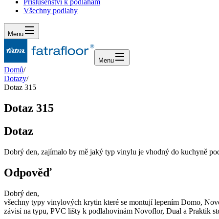
Příslušenství k podlahám
Všechny podlahy
Menu
Menu
Domů
/
Dotazy
/
Dotaz 315
Dotaz 315
Dotaz
Dobrý den, zajímalo by mě jaký typ vinylu je vhodný do kuchyně pod k
Odpověď
Dobrý den,
všechny typy vinylových krytin které se montují lepením Domo, Novof
závisí na typu, PVC lišty k podlahovinám Novoflor, Dual a Praktik s