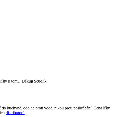
lišty k tomu. Děkuji Ščudlík
o kuchyně, odolné proti vodě, nikoli proti poškrábání. Cena lišty
šich
distributorů
.