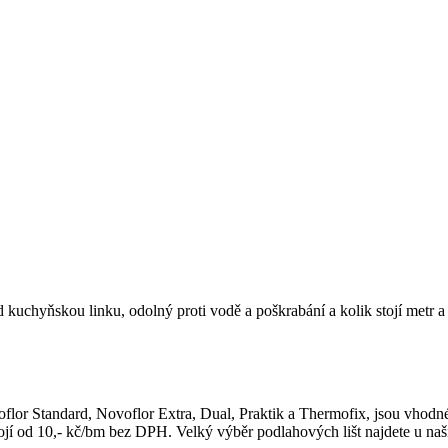
uchyňskou linku, odolný proti vodě a poškrabání a kolik stojí metr a 
lor Standard, Novoflor Extra, Dual, Praktik a Thermofix, jsou vhodné d
tojí od 10,- kč/bm bez DPH. Velký výběr podlahových lišt najdete u na