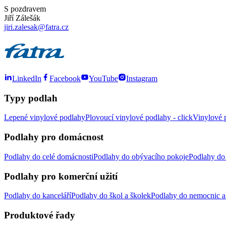
S pozdravem
Jiří Zálešák
jiri.zalesak@fatra.cz
LinkedIn
Facebook
YouTube
Instagram
Typy podlah
Lepené vinylové podlahy
Plovoucí vinylové podlahy - click
Vinylové p
Podlahy pro domácnost
Podlahy do celé domácnosti
Podlahy do obývacího pokoje
Podlahy do 
Podlahy pro komerční užití
Podlahy do kanceláří
Podlahy do škol a školek
Podlahy do nemocnic a 
Produktové řady