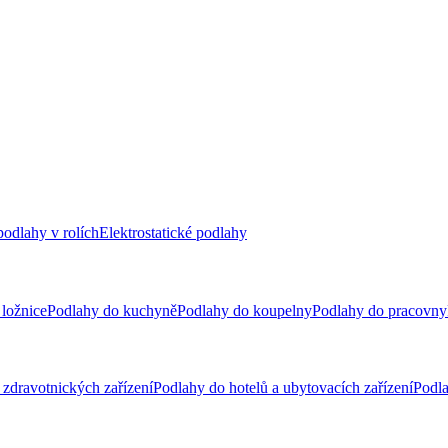
odlahy v rolích
Elektrostatické podlahy
ložnice
Podlahy do kuchyně
Podlahy do koupelny
Podlahy do pracovny
zdravotnických zařízení
Podlahy do hotelů a ubytovacích zařízení
Podla