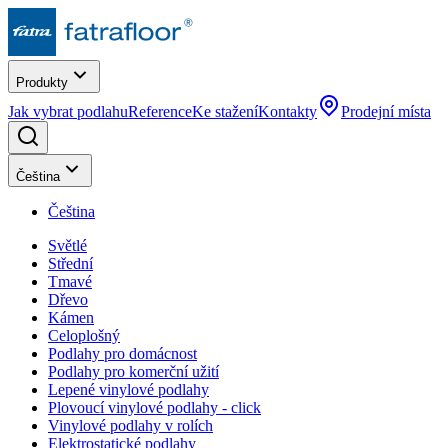
Produkty
Jak vybrat podlahu
Reference
Ke stažení
Kontakty
Prodejní místa
Čeština
Čeština
Světlé
Střední
Tmavé
Dřevo
Kámen
Celoplošný
Podlahy pro domácnost
Podlahy pro komerční užití
Lepené vinylové podlahy
Plovoucí vinylové podlahy - click
Vinylové podlahy v rolích
Elektrostatické podlahy