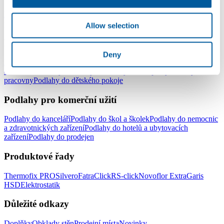
Lepené vinylové podlahy
Plovoucí vinylové podlahy - click
Vinylové
podlahy v rolích
Elektrostatické podlahy
Allow selection
Podlahy pro domácnost
Deny
Podlahy do celé domácnosti
Podlahy do obývacího pokoje
Podlahy
do ložnice
Podlahy do kuchyně
Podlahy do koupelny
Podlahy do
pracovny
Podlahy do dětského pokoje
Podlahy pro komerční užití
Podlahy do kanceláří
Podlahy do škol a školek
Podlahy do nemocnic
a zdravotnických zařízení
Podlahy do hotelů a ubytovacích
zařízení
Podlahy do prodejen
Produktové řady
Thermofix PRO
Silvero
FatraClick
RS-click
Novoflor Extra
Garis
HSD
Elektrostatik
Důležité odkazy
Doplňky
Obklady stěn
Prodejní místa
Novinky