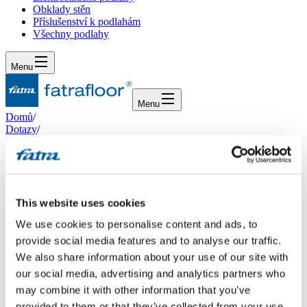
Obklady stěn
Příslušenství k podlahám
Všechny podlahy
Menu
Menu
Domů
/
Dotazy
/
Dotaz 312
Dotaz 312
Dotaz
This website uses cookies
We use cookies to personalise content and ads, to
Dobrý den,chci použít ESD podlahu elektrostatik. CO přesně
provide social media features and to analyse our traffic.
ynamená oblast použití 43? Můžu na podlahu vjet vysokozdvižným
vozíkem? Jaká je nosnost na m2?děkluji šiller
We also share information about your use of our site with
our social media, advertising and analytics partners who
Odpověď
may combine it with other information that you’ve
provided to them or that they’ve collected from your use