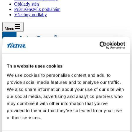
Obklady stěn
Příslušenství k podlahám
Všechny podlahy
Menu
Menu
Domů
/
Dotazy
/
Dotaz 304
This website uses cookies
Dotaz 304
We use cookies to personalise content and ads, to
provide social media features and to analyse our traffic.
Dotaz
We also share information about your use of our site with
our social media, advertising and analytics partners who
Dobrý den.Jaký přípravek na údržbu(vosk) je na thermofix
may combine it with other information that you’ve
nejlepší??
provided to them or that they’ve collected from your use
Odpověď
of their services.
Dobrý den,