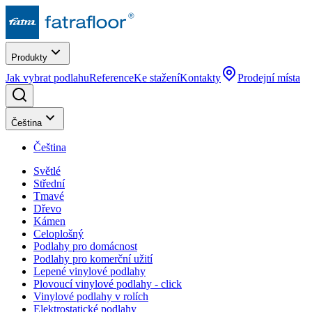
Produkty
Jak vybrat podlahu
Reference
Ke stažení
Kontakty
Prodejní místa
Čeština
Čeština
Světlé
Střední
Tmavé
Dřevo
Kámen
Celoplošný
Podlahy pro domácnost
Podlahy pro komerční užití
Lepené vinylové podlahy
Plovoucí vinylové podlahy - click
Vinylové podlahy v rolích
Elektrostatické podlahy