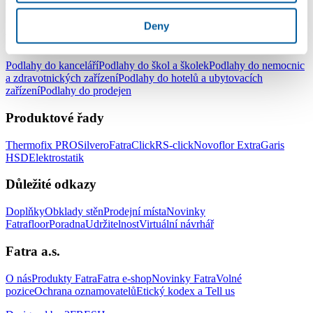
pracovny
Podlahy do dětského pokoje
Deny
Podlahy pro komerční užití
Podlahy do kanceláří
Podlahy do škol a školek
Podlahy do nemocnic
a zdravotnických zařízení
Podlahy do hotelů a ubytovacích
zařízení
Podlahy do prodejen
Produktové řady
Thermofix PRO
Silvero
FatraClick
RS-click
Novoflor Extra
Garis
HSD
Elektrostatik
Důležité odkazy
Doplňky
Obklady stěn
Prodejní místa
Novinky
Fatrafloor
Poradna
Udržitelnost
Virtuální návrhář
Fatra a.s.
O nás
Produkty Fatra
Fatra e-shop
Novinky Fatra
Volné
pozice
Ochrana oznamovatelů
Etický kodex a Tell us