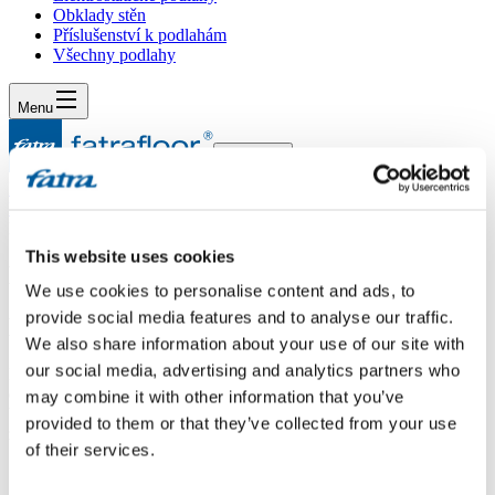
Obklady stěn
Příslušenství k podlahám
Všechny podlahy
Menu
Menu
Domů
/
Dotazy
/
Dotaz 30
This website uses cookies
Dotaz 30
We use cookies to personalise content and ads, to
provide social media features and to analyse our traffic.
Dotaz
We also share information about your use of our site with
our social media, advertising and analytics partners who
Dobrý den,chtěla bych se zeptat, zda je thermofix vhodný na
elektrické podlahové vytápění. Popř. jaké podmínky pro
may combine it with other information that you’ve
bezproblémovost musí být splněny, do jakých teplot je to ok. Děkuji
provided to them or that they’ve collected from your use
za brzkou odpověď.
of their services.
Odpověď