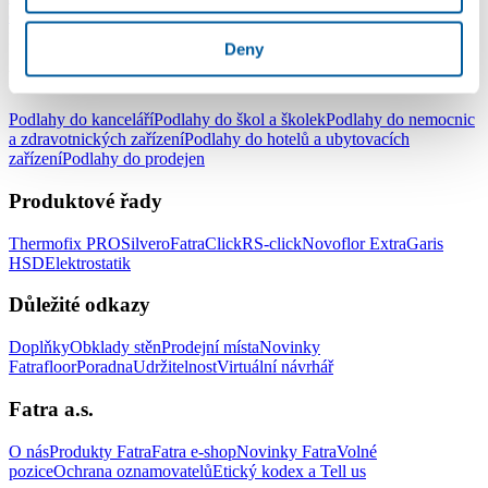
do ložnice
Podlahy do kuchyně
Podlahy do koupelny
Podlahy do
pracovny
Podlahy do dětského pokoje
Deny
Podlahy pro komerční užití
Podlahy do kanceláří
Podlahy do škol a školek
Podlahy do nemocnic
a zdravotnických zařízení
Podlahy do hotelů a ubytovacích
zařízení
Podlahy do prodejen
Produktové řady
Thermofix PRO
Silvero
FatraClick
RS-click
Novoflor Extra
Garis
HSD
Elektrostatik
Důležité odkazy
Doplňky
Obklady stěn
Prodejní místa
Novinky
Fatrafloor
Poradna
Udržitelnost
Virtuální návrhář
Fatra a.s.
O nás
Produkty Fatra
Fatra e-shop
Novinky Fatra
Volné
pozice
Ochrana oznamovatelů
Etický kodex a Tell us