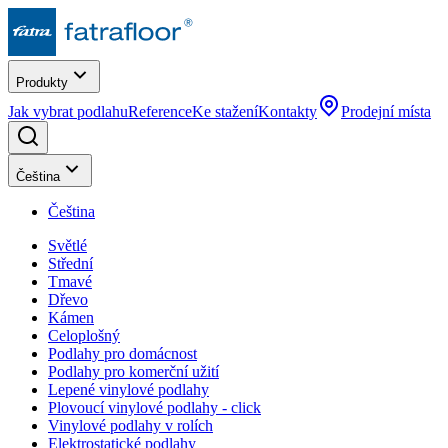
Produkty
Jak vybrat podlahu
Reference
Ke stažení
Kontakty
Prodejní místa
Čeština
Čeština
Světlé
Střední
Tmavé
Dřevo
Kámen
Celoplošný
Podlahy pro domácnost
Podlahy pro komerční užití
Lepené vinylové podlahy
Plovoucí vinylové podlahy - click
Vinylové podlahy v rolích
Elektrostatické podlahy