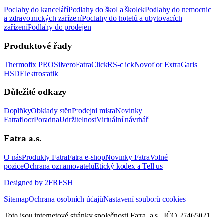
Podlahy do kanceláří
Podlahy do škol a školek
Podlahy do nemocnic
a zdravotnických zařízení
Podlahy do hotelů a ubytovacích
zařízení
Podlahy do prodejen
Produktové řady
Thermofix PRO
Silvero
FatraClick
RS-click
Novoflor Extra
Garis
HSD
Elektrostatik
Důležité odkazy
Doplňky
Obklady stěn
Prodejní místa
Novinky
Fatrafloor
Poradna
Udržitelnost
Virtuální návrhář
Fatra a.s.
O nás
Produkty Fatra
Fatra e-shop
Novinky Fatra
Volné
pozice
Ochrana oznamovatelů
Etický kodex a Tell us
Designed by 2FRESH
Sitemap
Ochrana osobních údajů
Nastavení souborů cookies
Toto jsou internetové stránky společnosti Fatra, a.s., IČO 27465021,