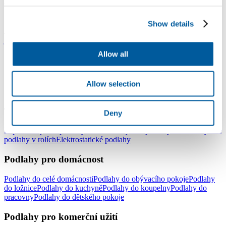
vhodné a reálné.
S pozdravem
Show details
Jiří Zálešák
jiri.zalesak@fatra.cz
Allow all
Allow selection
LinkedIn
Facebook
YouTube
Instagram
Typy podlah
Deny
Lepené vinylové podlahy
Plovoucí vinylové podlahy - click
Vinylové
podlahy v rolích
Elektrostatické podlahy
Podlahy pro domácnost
Podlahy do celé domácnosti
Podlahy do obývacího pokoje
Podlahy
do ložnice
Podlahy do kuchyně
Podlahy do koupelny
Podlahy do
pracovny
Podlahy do dětského pokoje
Podlahy pro komerční užití