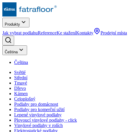
Produkty
Jak vybrat podlahu
Reference
Ke stažení
Kontakty
Prodejní místa
Čeština
Čeština
Světlé
Střední
Tmavé
Dřevo
Kámen
Celoplošný
Podlahy pro domácnost
Podlahy pro komerční užití
Lepené vinylové podlahy
Plovoucí vinylové podlahy - click
Vinylové podlahy v rolích
Elektrostatické podlahy