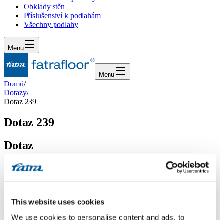
Obklady stěn
Příslušenství k podlahám
Všechny podlahy
Menu
Menu
Domů
/
Dotazy
/
Dotaz 239
Dotaz 239
Dotaz
Dobrý den. Mám dotaz, jak provést pokládku podlahových dílců
Thermofix v panelovém domě s ohledem na kročejový hluk při
splnění všech ČSN?
This website uses cookies
Odpověď
We use cookies to personalise content and ads, to