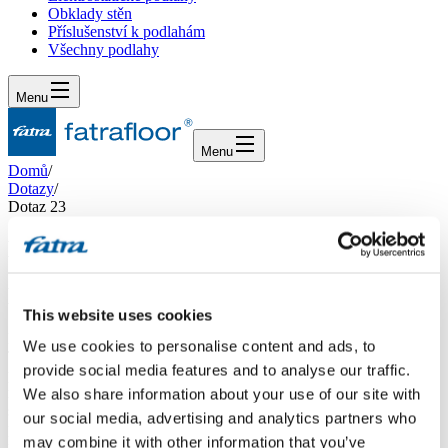
Obklady stěn
Příslušenství k podlahám
Všechny podlahy
Menu
Menu
Domů
/
Dotazy
/
Dotaz 23
Dotaz 23
Dotaz
This website uses cookies
Dobrý den, máme v plánu si pořídit Vaši vinylovou podlahu
We use cookies to personalise content and ads, to
Thermofix. A to do místnosti, která má zhruba 36m2, má betonovou
provide social media features and to analyse our traffic.
podlahu a je opatřena teplovodním podlahovým vytápěním. Tato
místnost je ale rozdělena na tři topné okruhy dvěma dilatačními
We also share information about your use of our site with
spárami. Proto bychom se chtěli poradit, jestli tyto dilatace
our social media, advertising and analytics partners who
představují nějaký problém a zda je v tomto případě pokládka vůbec
may combine it with other information that you’ve
možná? Nebo jestli je zapotřebí nějaká speciální úprava oproti