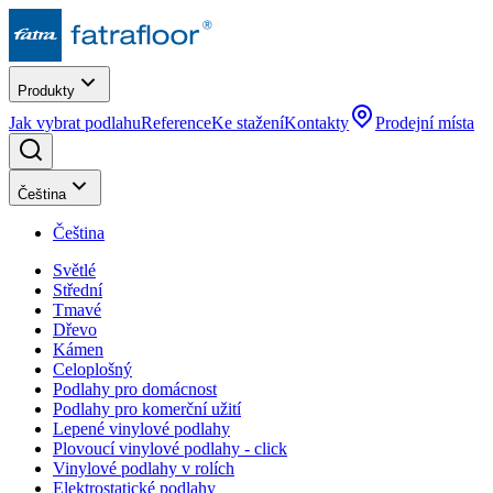
Produkty
Jak vybrat podlahu
Reference
Ke stažení
Kontakty
Prodejní místa
Čeština
Čeština
Světlé
Střední
Tmavé
Dřevo
Kámen
Celoplošný
Podlahy pro domácnost
Podlahy pro komerční užití
Lepené vinylové podlahy
Plovoucí vinylové podlahy - click
Vinylové podlahy v rolích
Elektrostatické podlahy