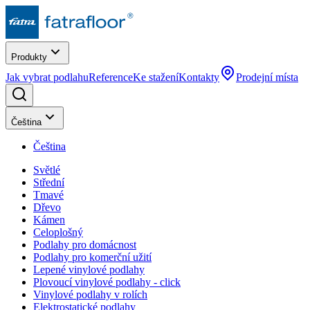
Produkty
Jak vybrat podlahu
Reference
Ke stažení
Kontakty
Prodejní místa
Čeština
Čeština
Světlé
Střední
Tmavé
Dřevo
Kámen
Celoplošný
Podlahy pro domácnost
Podlahy pro komerční užití
Lepené vinylové podlahy
Plovoucí vinylové podlahy - click
Vinylové podlahy v rolích
Elektrostatické podlahy