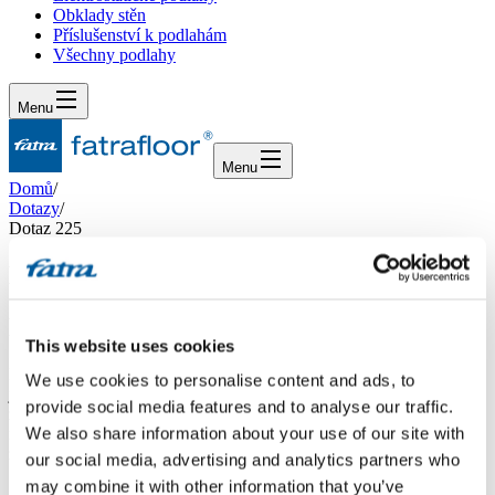
Obklady stěn
Příslušenství k podlahám
Všechny podlahy
Menu
Menu
Domů
/
Dotazy
/
Dotaz 225
Dotaz 225
Dotaz
This website uses cookies
Dobrý den, můj dotaz se týká údržby podlahy Thermofix. Zjistila
We use cookies to personalise content and ads, to
jsem, že jenom čistou vodou se neodstraní matné fleky a na podlaze
provide social media features and to analyse our traffic.
zůstávají "šmouhy". Jaké čísticí prostředky lze použit a také existuje
We also share information about your use of our site with
něco na fixaci (nechci říct "leštěnka", ale něco podobného?Děkuji
za odpověď.Ludmila Potěšilová
our social media, advertising and analytics partners who
may combine it with other information that you’ve