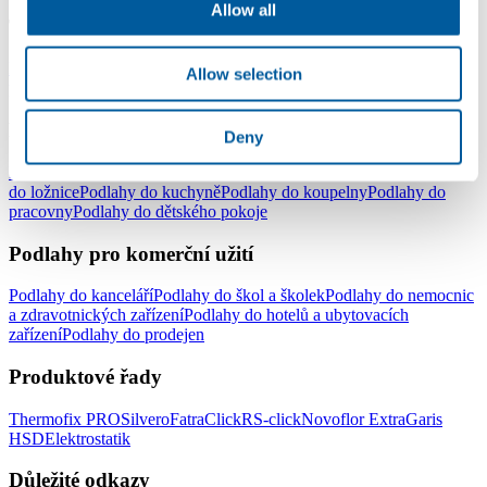
Allow all
Typy podlah
Lepené vinylové podlahy
Plovoucí vinylové podlahy - click
Vinylové
Allow selection
podlahy v rolích
Elektrostatické podlahy
Podlahy pro domácnost
Deny
Podlahy do celé domácnosti
Podlahy do obývacího pokoje
Podlahy
do ložnice
Podlahy do kuchyně
Podlahy do koupelny
Podlahy do
pracovny
Podlahy do dětského pokoje
Podlahy pro komerční užití
Podlahy do kanceláří
Podlahy do škol a školek
Podlahy do nemocnic
a zdravotnických zařízení
Podlahy do hotelů a ubytovacích
zařízení
Podlahy do prodejen
Produktové řady
Thermofix PRO
Silvero
FatraClick
RS-click
Novoflor Extra
Garis
HSD
Elektrostatik
Důležité odkazy