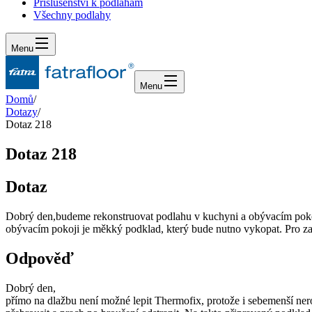
Příslušenství k podlahám
Všechny podlahy
Menu
Menu
Domů
/
Dotazy
/
Dotaz 218
Dotaz 218
Dotaz
Dobrý den,budeme rekonstruovat podlahu v kuchyni a obývacím pokoji
obývacím pokoji je měkký podklad, který bude nutno vykopat. Pro zate
Odpověď
Dobrý den,
přímo na dlažbu není možné lepit Thermofix, protože i sebemenší nerov