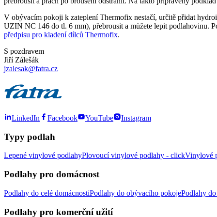
přebrousit a prach po broušení odstranit. Na takto připravený podk
V obývacím pokoji k zateplení Thermofix nestačí, určitě přidat hydroi
UZIN NC 146 do tl. 6 mm), přebrousit a můžete lepit podlahovinu. P
předpisu pro kladení dílců Thermofix
.
S pozdravem
Jiří Zálešák
jzalesak@fatra.cz
LinkedIn
Facebook
YouTube
Instagram
Typy podlah
Lepené vinylové podlahy
Plovoucí vinylové podlahy - click
Vinylové p
Podlahy pro domácnost
Podlahy do celé domácnosti
Podlahy do obývacího pokoje
Podlahy do 
Podlahy pro komerční užití