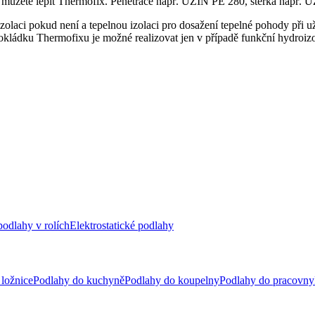
lad můžete lepit Thermofix. Penetrace např. UZIN PE 280, stěrka nap
zolaci pokud není a tepelnou izolaci pro dosažení tepelné pohody při u
okládku Thermofixu je možné realizovat jen v případě funkční hydroizo
odlahy v rolích
Elektrostatické podlahy
ložnice
Podlahy do kuchyně
Podlahy do koupelny
Podlahy do pracovny