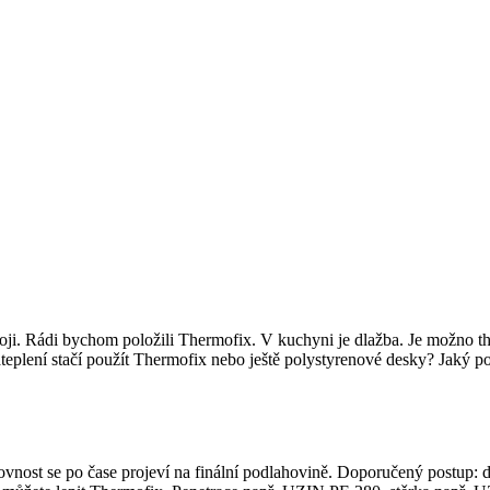
. Rádi bychom položili Thermofix. V kuchyni je dlažba. Je možno ther
plení stačí použít Thermofix nebo ještě polystyrenové desky? Jaký pou
nost se po čase projeví na finální podlahovině. Doporučený postup: dla