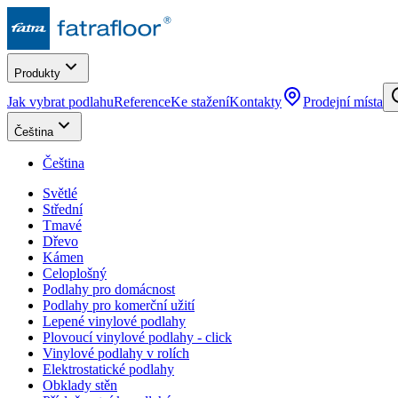
Produkty
Jak vybrat podlahu
Reference
Ke stažení
Kontakty
Prodejní místa
Čeština
Čeština
Světlé
Střední
Tmavé
Dřevo
Kámen
Celoplošný
Podlahy pro domácnost
Podlahy pro komerční užití
Lepené vinylové podlahy
Plovoucí vinylové podlahy - click
Vinylové podlahy v rolích
Elektrostatické podlahy
Obklady stěn