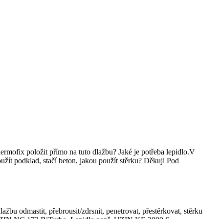
mofix položit přímo na tuto dlažbu? Jaké je potřeba lepidlo.V
žít podklad, stačí beton, jakou použít stěrku? Děkuji Pod
žbu odmastit, přebrousit/zdrsnit, penetrovat, přestěrkovat, stěrku