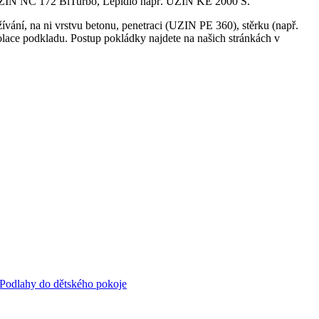
ř. UZIN NC 172 BiTurbo, Lepidlo např. UZIN KE 2000 S.
žívání, na ni vrstvu betonu, penetraci (UZIN PE 360), stěrku (např.
lace podkladu. Postup pokládky najdete na našich stránkách v
Podlahy do dětského pokoje