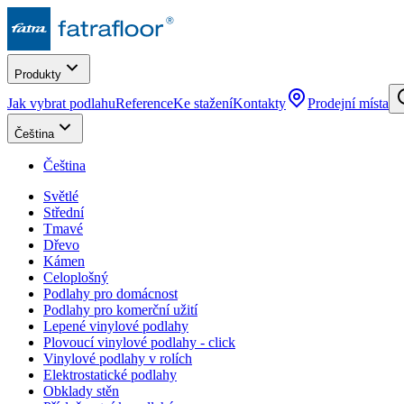
Produkty
Jak vybrat podlahu
Reference
Ke stažení
Kontakty
Prodejní místa
Čeština
Čeština
Světlé
Střední
Tmavé
Dřevo
Kámen
Celoplošný
Podlahy pro domácnost
Podlahy pro komerční užití
Lepené vinylové podlahy
Plovoucí vinylové podlahy - click
Vinylové podlahy v rolích
Elektrostatické podlahy
Obklady stěn