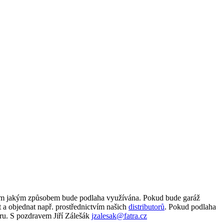
a tom jakým způsobem bude podlaha využívána. Pokud bude garáž
 a objednat např. prostřednictvím našich
distributorů
. Pokud podlaha
ěru. S pozdravem Jiří Zálešák
jzalesak@fatra.cz