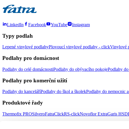
LinkedIn
Facebook
YouTube
Instagram
Typy podlah
Lepené vinylové podlahy
Plovoucí vinylové podlahy - click
Vinylové p
Podlahy pro domácnost
Podlahy do celé domácnosti
Podlahy do obývacího pokoje
Podlahy do 
Podlahy pro komerční užití
Podlahy do kanceláří
Podlahy do škol a školek
Podlahy do nemocnic a 
Produktové řady
Thermofix PRO
Silvero
FatraClick
RS-click
Novoflor Extra
Garis HSD
Důležité odkazy