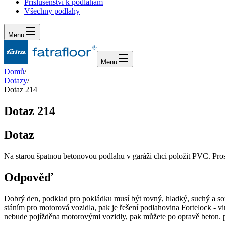
Příslušenství k podlahám
Všechny podlahy
Menu
Menu
Domů
/
Dotazy
/
Dotaz 214
Dotaz 214
Dotaz
Na starou špatnou betonovou podlahu v garáži chci položit PVC. Pr
Odpověď
Dobrý den, podklad pro pokládku musí být rovný, hladký, suchý a s
stáním pro motorová vozidla, pak je řešení podlahovina Fortelock - v
nebude pojížděna motorovými vozidly, pak můžete po opravě beton. 