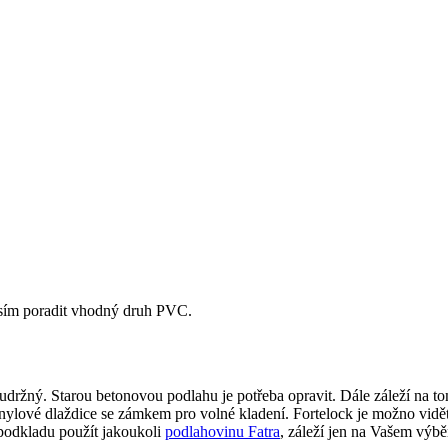
osím poradit vhodný druh PVC.
oudržný. Starou betonovou podlahu je potřeba opravit. Dále záleží n
inylové dlaždice se zámkem pro volné kladení. Fortelock je možno vidět
podkladu použít jakoukoli
podlahovinu Fatra
, záleží jen na Vašem výb