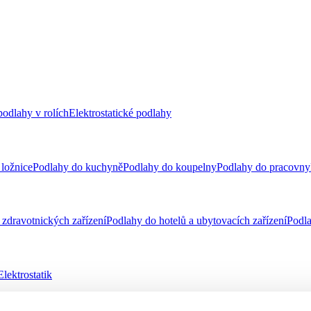
odlahy v rolích
Elektrostatické podlahy
ložnice
Podlahy do kuchyně
Podlahy do koupelny
Podlahy do pracovny
zdravotnických zařízení
Podlahy do hotelů a ubytovacích zařízení
Podla
Elektrostatik