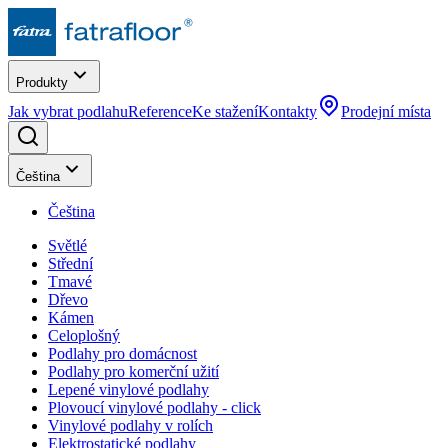
Produkty
Jak vybrat podlahu
Reference
Ke stažení
Kontakty
Prodejní místa
Čeština
Čeština
Světlé
Střední
Tmavé
Dřevo
Kámen
Celoplošný
Podlahy pro domácnost
Podlahy pro komerční užití
Lepené vinylové podlahy
Plovoucí vinylové podlahy - click
Vinylové podlahy v rolích
Elektrostatické podlahy