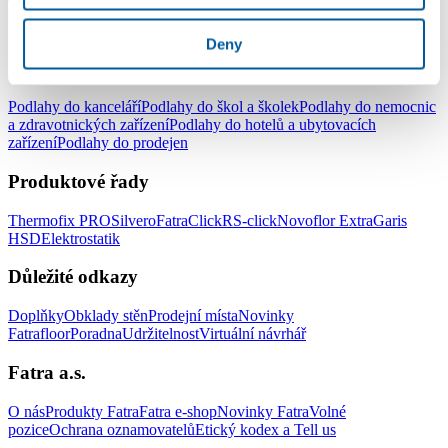
do ložnice
Podlahy do kuchyně
Podlahy do koupelny
Podlahy do
pracovny
Podlahy do dětského pokoje
Deny
Podlahy pro komerční užití
Podlahy do kanceláří
Podlahy do škol a školek
Podlahy do nemocnic
a zdravotnických zařízení
Podlahy do hotelů a ubytovacích
zařízení
Podlahy do prodejen
Produktové řady
Thermofix PRO
Silvero
FatraClick
RS-click
Novoflor Extra
Garis
HSD
Elektrostatik
Důležité odkazy
Doplňky
Obklady stěn
Prodejní místa
Novinky
Fatrafloor
Poradna
Udržitelnost
Virtuální návrhář
Fatra a.s.
O nás
Produkty Fatra
Fatra e-shop
Novinky Fatra
Volné
pozice
Ochrana oznamovatelů
Etický kodex a Tell us