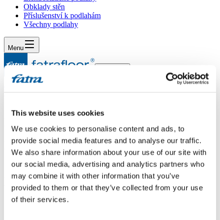
Obklady stěn
Příslušenství k podlahám
Všechny podlahy
Menu
Menu
Domů
/
Dotazy
/
Dotaz 196
This website uses cookies
Dotaz 196
We use cookies to personalise content and ads, to
provide social media features and to analyse our traffic.
Dotaz
We also share information about your use of our site with
our social media, advertising and analytics partners who
Přeji dobrého dne. Pro rekonstrukci podlah v panelovém dome z
roku cca 1978 mě zajímá váha strženého PVC včetně lepidla. Kolik
may combine it with other information that you’ve
asi váží 1 m2 PVC ?Děkuji za odpověď.S pozdravem Pavel
provided to them or that they’ve collected from your use
Dolanský.
of their services.
Odpověď