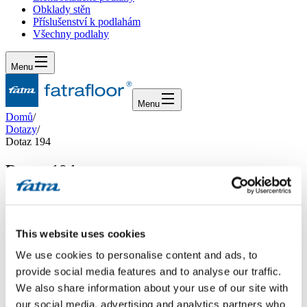
Obklady stěn
Příslušenství k podlahám
Všechny podlahy
Menu
Menu
Domů
/
Dotazy
/
Dotaz 194
Dotaz 194
Dotaz
Dobrý den, mám v bytě zrekonstruovanou podlahu pomocí 1 cm
This website uses cookies
hobry, pak 2x 1,2 cm OSB desky sešroubované a slepené křížem,
We use cookies to personalise content and ads, to
celkem 60 m2. Jaký je další optimální postup a materiály (stěrka,
lepidlo, broušení), pokud chci použít jako podlahovou krytinu
provide social media features and to analyse our traffic.
Thermofix Dub 10110-1? Koupelna a WC má dlažbu, těch se tato
We also share information about your use of our site with
instalace netýká. Děkuji mockrát! Outlý
our social media, advertising and analytics partners who