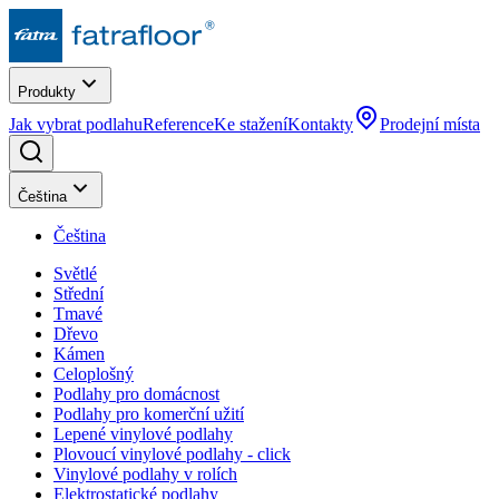
Produkty
Jak vybrat podlahu
Reference
Ke stažení
Kontakty
Prodejní místa
Čeština
Čeština
Světlé
Střední
Tmavé
Dřevo
Kámen
Celoplošný
Podlahy pro domácnost
Podlahy pro komerční užití
Lepené vinylové podlahy
Plovoucí vinylové podlahy - click
Vinylové podlahy v rolích
Elektrostatické podlahy