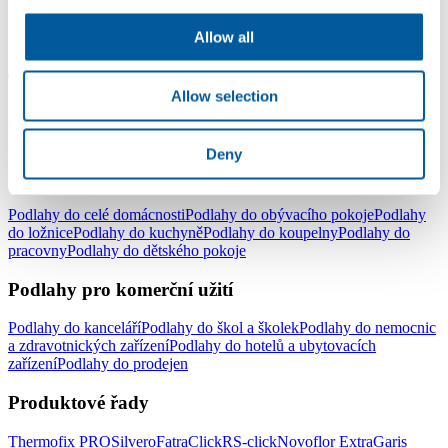
Allow all
LinkedIn
Facebook
YouTube
Instagram
Typy podlah
Allow selection
Lepené vinylové podlahy
Plovoucí vinylové podlahy - click
Vinylové
podlahy v rolích
Elektrostatické podlahy
Deny
Podlahy pro domácnost
Podlahy do celé domácnosti
Podlahy do obývacího pokoje
Podlahy
do ložnice
Podlahy do kuchyně
Podlahy do koupelny
Podlahy do
pracovny
Podlahy do dětského pokoje
Podlahy pro komerční užití
Podlahy do kanceláří
Podlahy do škol a školek
Podlahy do nemocnic
a zdravotnických zařízení
Podlahy do hotelů a ubytovacích
zařízení
Podlahy do prodejen
Produktové řady
Thermofix PRO
Silvero
FatraClick
RS-click
Novoflor Extra
Garis