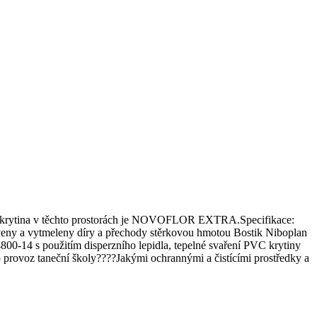
ová krytina v těchto prostorách je NOVOFLOR EXTRA.Specifikace:
veny a vytmeleny díry a přechody stěrkovou hmotou Bostik Niboplan
-14 s použitím disperzního lepidla, tepelné svaření PVC krytiny
provoz taneční školy????Jakými ochrannými a čistícími prostředky a