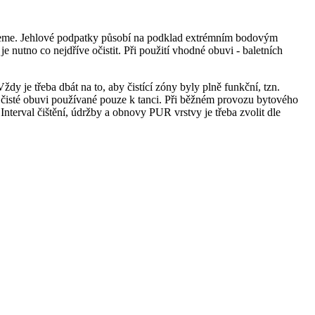
ujeme. Jehlové podpatky působí na podklad extrémním bodovým
nutno co nejdříve očistit. Při použití vhodné obuvi - baletních
dy je třeba dbát na to, aby čistící zóny byly plně funkční, tzn.
 čisté obuvi používané pouze k tanci. Při běžném provozu bytového
nterval čištění, údržby a obnovy PUR vrstvy je třeba zvolit dle