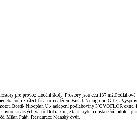
 prostory pro provoz taneční školy. Prostory jsou cca 137 m2.Podlah
 penetračním zušlechťovacím nátěrem Bostik Nibogrund G 17.- Vyspra
motou Bostik Niboplan U.- nalepení podlahoviny NOVOFLOR extra 4800
ou kovových válců.Dotaz zní: je tato krytina dostatečně odolná pro 
ěď.Milan Palát, Restaurace Manský dvůr.