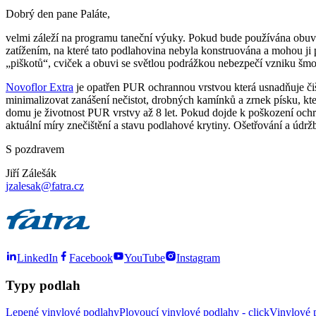
Dobrý den pane Paláte,
velmi záleží na programu taneční výuky. Pokud bude používána obuv
zatížením, na které tato podlahovina nebyla konstruována a mohou ji 
„piškotů“, cviček a obuvi se světlou podrážkou nebezpečí vzniku šmo
Novoflor Extra
je opatřen PUR ochrannou vrstvou která usnadňuje čiště
minimalizovat zanášení nečistot, drobných kamínků a zrnek písku, k
domu je životnost PUR vrstvy až 8 let. Pokud dojde k poškození ochran
aktuální míry znečištění a stavu podlahové krytiny. Ošetřování a údr
S pozdravem
Jiří Zálešák
jzalesak@fatra.cz
LinkedIn
Facebook
YouTube
Instagram
Typy podlah
Lepené vinylové podlahy
Plovoucí vinylové podlahy - click
Vinylové p