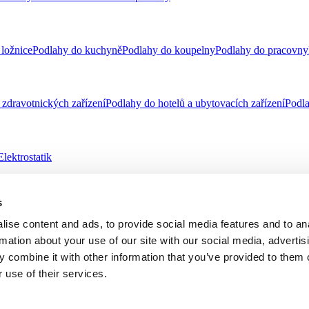
ložnice
Podlahy do kuchyně
Podlahy do koupelny
Podlahy do pracovny
zdravotnických zařízení
Podlahy do hotelů a ubytovacích zařízení
Podla
Elektrostatik
s
telnost
Virtuální návrhář
ise content and ads, to provide social media features and to an
rmation about your use of our site with our social media, advertis
 combine it with other information that you’ve provided to them o
 oznamovatelů
Etický kodex a Tell us
 use of their services.