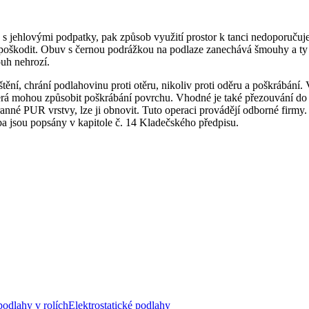
 s jehlovými podpatky, pak způsob využití prostor k tanci nedoporuč
poškodit. Obuv s černou podrážkou na podlaze zanechává šmouhy a ty je 
uh nehrozí.
ní, chrání podlahovinu proti otěru, nikoliv proti oděru a poškrábání. Vž
terá mohou způsobit poškrábání povrchu. Vhodné je také přezouvání do
né PUR vrstvy, lze ji obnovit. Tuto operaci provádějí odborné firmy. I
žba jsou popsány v kapitole č. 14 Kladečského předpisu.
odlahy v rolích
Elektrostatické podlahy