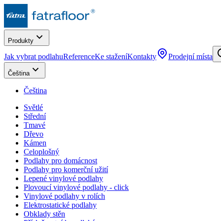
Produkty
Jak vybrat podlahu
Reference
Ke stažení
Kontakty
Prodejní místa
Čeština
Čeština
Světlé
Střední
Tmavé
Dřevo
Kámen
Celoplošný
Podlahy pro domácnost
Podlahy pro komerční užití
Lepené vinylové podlahy
Plovoucí vinylové podlahy - click
Vinylové podlahy v rolích
Elektrostatické podlahy
Obklady stěn