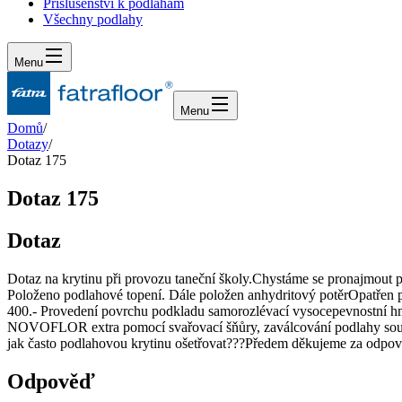
Příslušenství k podlahám
Všechny podlahy
Menu
Menu
Domů
/
Dotazy
/
Dotaz 175
Dotaz 175
Dotaz
Dotaz na krytinu při provozu taneční školy.Chystáme se pronajmout
Položeno podlahové topení. Dále položen anhydritový potěrOpatřen
400.- Provedení povrchu podkladu samorozlévací vysocepevnostní h
NOVOFLOR extra pomocí svařovací šňůry, zaválcování podlahy soustav
jak často podlahovou krytinu ošetřovat???Předem děkujeme za odpov
Odpověď