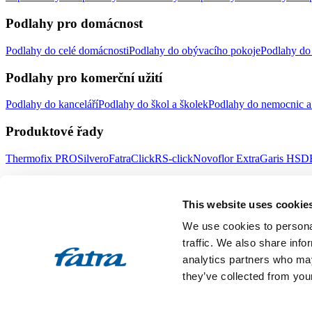
Podlahy pro domácnost
Podlahy do celé domácnosti
Podlahy do obývacího pokoje
Podlahy do 
Podlahy pro komerční užití
Podlahy do kanceláří
Podlahy do škol a školek
Podlahy do nemocnic a 
Produktové řady
Thermofix PRO
Silvero
FatraClick
RS-click
Novoflor Extra
Garis HSD
Důležité odkazy
This website uses cookie
Doplňky
Obklady stěn
Prodejní místa
Novinky Fatrafloor
Poradna
Udrži
We use cookies to personal
Fatra a.s.
traffic. We also share info
analytics partners who may
O nás
Produkty Fatra
Fatra e-shop
Novinky Fatra
Volné pozice
Ochrana
they’ve collected from your
Designed by 2FRESH