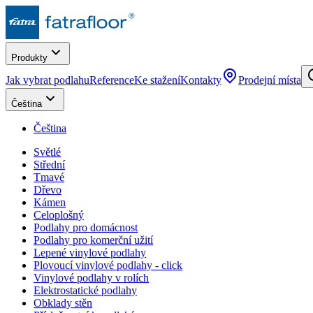
Produkty
Jak vybrat podlahu
Reference
Ke stažení
Kontakty
Prodejní místa
Čeština
Čeština
Světlé
Střední
Tmavé
Dřevo
Kámen
Celoplošný
Podlahy pro domácnost
Podlahy pro komerční užití
Lepené vinylové podlahy
Plovoucí vinylové podlahy - click
Vinylové podlahy v rolích
Elektrostatické podlahy
Obklady stěn