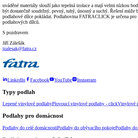
uváděné materiály slouží jako tepelná izolace a mají velmi nízkou bod
být dostatečně soudržný, pevný, tuhý, únosný a suchý. Řešení může b
podlahové dílce pokládat. Podlahovina FATRACLICK je určena pro plo
podlahových dílců.
S pozdravem
Jiří Zálešák
jzalesak@fatra.cz
LinkedIn
Facebook
YouTube
Instagram
Typy podlah
Lepené vinylové podlahy
Plovoucí vinylové podlahy - click
Vinylové p
Podlahy pro domácnost
Podlahy do celé domácnosti
Podlahy do obývacího pokoje
Podlahy do 