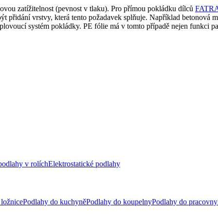
ovou zatížitelnost (pevnost v tlaku). Pro přímou pokládku dílců
FATR
ýt přidání vrstvy, která tento požadavek splňuje. Například betonová
voucí systém pokládky. PE fólie má v tomto případě nejen funkci par
odlahy v rolích
Elektrostatické podlahy
ložnice
Podlahy do kuchyně
Podlahy do koupelny
Podlahy do pracovny