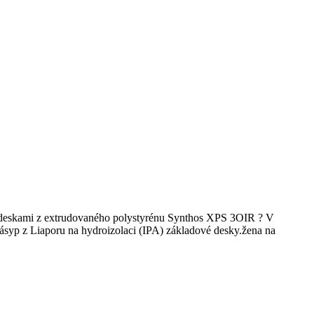
deskami z extrudovaného polystyrénu Synthos XPS 3OIR ? V
ásyp z Liaporu na hydroizolaci (IPA) základové desky.žena na