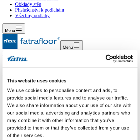
Obklady stěn
Příslušenství k podlahám
Všechny podlahy
Menu
Menu
Domů
/
Dotazy
/
Dotaz 155
Dotaz 155
This website uses cookies
We use cookies to personalise content and ads, to
Dotaz
provide social media features and to analyse our traffic.
We also share information about your use of our site with
Dobrý den, uvažujeme o nalepení lina nebo pvc bílého vzoru do
koupelny včetně stěny. Kamarádovi se však prý stalo, že mu část po
our social media, advertising and analytics partners who
nalepení na stěnu zežloutla. Čím to mohlo být způsobeno? Na co si
may combine it with other information that you’ve
máme dát pozor? Je nutné použít nějaké speciální bílé lepidlo?
provided to them or that they’ve collected from your use
Odpověď
of their services.