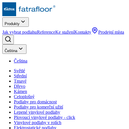
Produkty
Jak vybrat podlahu
Reference
Ke stažení
Kontakty
Prodejní místa
Čeština
Čeština
Světlé
Střední
Tmavé
Dřevo
Kámen
Celoplošný
Podlahy pro domácnost
Podlahy pro komerční užití
Lepené vinylové podlahy
Plovoucí vinylové podlahy - click
Vinylové podlahy v rolích
Elektrostatické podlahy