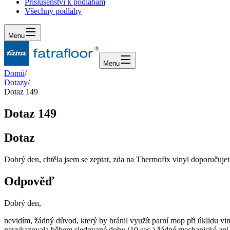
Příslušenství k podlahám
Všechny podlahy
Menu
Menu
Domů
/
Dotazy
/
Dotaz 149
Dotaz 149
Dotaz
Dobrý den, chtěla jsem se zeptat, zda na Thermofix vinyl doporučuje
Odpověď
Dobrý den,
nevidím, žádný důvod, který by bránil využít parní mop při úklidu
nevykazovala během sledované doby (10 sec.) žádné mechanické ani v