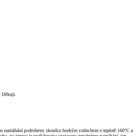
. Děkuji.
ového namáhání podrobeny zkoušce horkým vzduchem o teplotě 160°C a
doba, po kterou je podlahovina vystavena tepelnému namáhání, jen