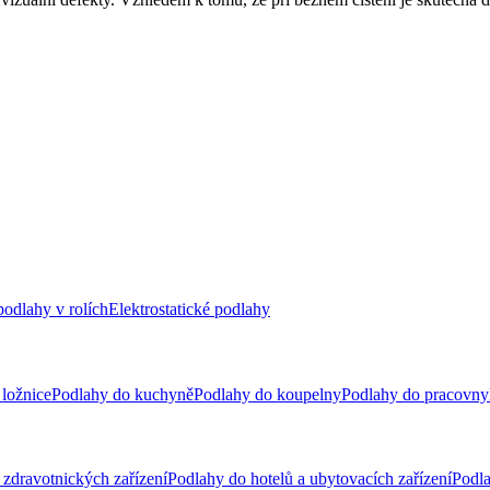
odlahy v rolích
Elektrostatické podlahy
ložnice
Podlahy do kuchyně
Podlahy do koupelny
Podlahy do pracovny
zdravotnických zařízení
Podlahy do hotelů a ubytovacích zařízení
Podla