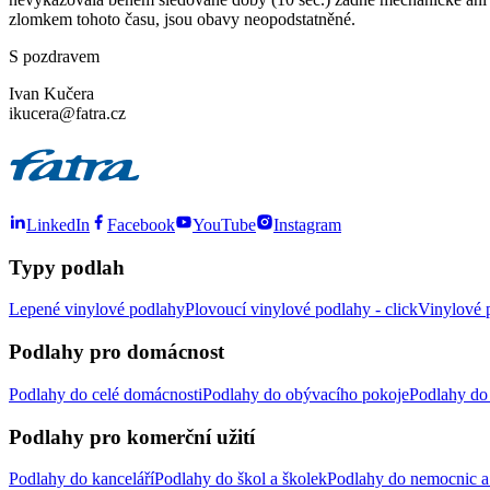
zlomkem tohoto času, jsou obavy neopodstatněné.
S pozdravem
Ivan Kučera
ikucera@fatra.cz
LinkedIn
Facebook
YouTube
Instagram
Typy podlah
Lepené vinylové podlahy
Plovoucí vinylové podlahy - click
Vinylové p
Podlahy pro domácnost
Podlahy do celé domácnosti
Podlahy do obývacího pokoje
Podlahy do 
Podlahy pro komerční užití
Podlahy do kanceláří
Podlahy do škol a školek
Podlahy do nemocnic a 