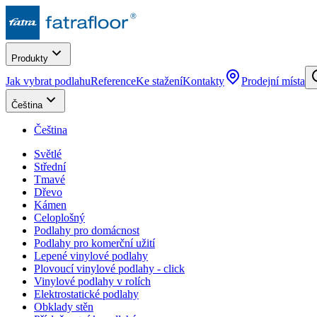
Produkty
Jak vybrat podlahu
Reference
Ke stažení
Kontakty
Prodejní místa
Čeština
Čeština
Světlé
Střední
Tmavé
Dřevo
Kámen
Celoplošný
Podlahy pro domácnost
Podlahy pro komerční užití
Lepené vinylové podlahy
Plovoucí vinylové podlahy - click
Vinylové podlahy v rolích
Elektrostatické podlahy
Obklady stěn