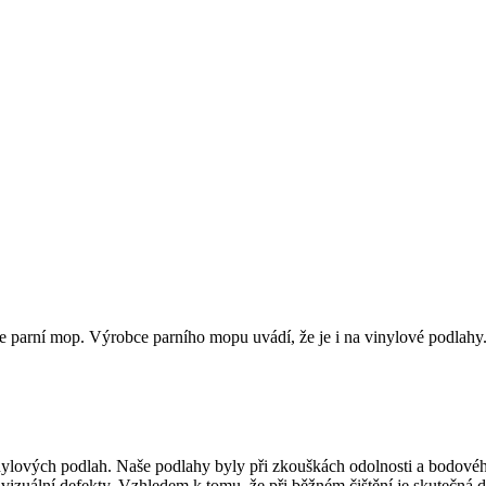
te parní mop. Výrobce parního mopu uvádí, že je i na vinylové podlahy
 vinylových podlah. Naše podlahy byly při zkouškách odolnosti a bod
izuální defekty. Vzhledem k tomu, že při běžném čištění je skutečná 