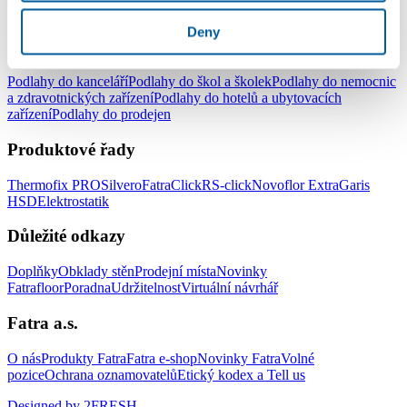
pracovny
Podlahy do dětského pokoje
Deny
Podlahy pro komerční užití
Podlahy do kanceláří
Podlahy do škol a školek
Podlahy do nemocnic
a zdravotnických zařízení
Podlahy do hotelů a ubytovacích
zařízení
Podlahy do prodejen
Produktové řady
Thermofix PRO
Silvero
FatraClick
RS-click
Novoflor Extra
Garis
HSD
Elektrostatik
Důležité odkazy
Doplňky
Obklady stěn
Prodejní místa
Novinky
Fatrafloor
Poradna
Udržitelnost
Virtuální návrhář
Fatra a.s.
O nás
Produkty Fatra
Fatra e-shop
Novinky Fatra
Volné
pozice
Ochrana oznamovatelů
Etický kodex a Tell us
Designed by 2FRESH