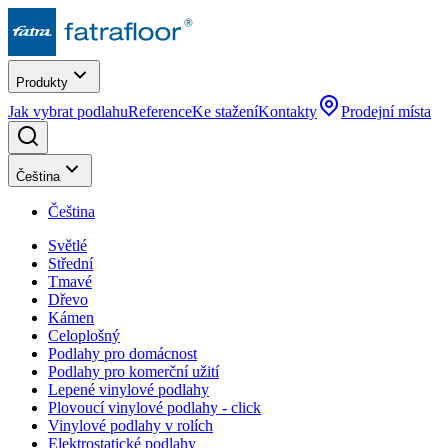
Produkty
Jak vybrat podlahu
Reference
Ke stažení
Kontakty
Prodejní místa
Čeština
Čeština
Světlé
Střední
Tmavé
Dřevo
Kámen
Celoplošný
Podlahy pro domácnost
Podlahy pro komerční užití
Lepené vinylové podlahy
Plovoucí vinylové podlahy - click
Vinylové podlahy v rolích
Elektrostatické podlahy