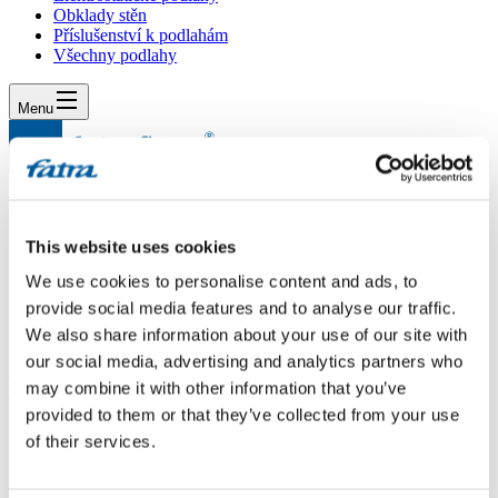
Obklady stěn
Příslušenství k podlahám
Všechny podlahy
Menu
Menu
Domů
/
Dotazy
/
Dotaz 144
This website uses cookies
Dotaz 144
We use cookies to personalise content and ads, to
provide social media features and to analyse our traffic.
Dotaz
We also share information about your use of our site with
our social media, advertising and analytics partners who
dobry den, chtel bych se zeptat , zdali je podlaha FatraClick vhodna
may combine it with other information that you’ve
do koupelny? dekuji
provided to them or that they’ve collected from your use
Odpověď
of their services.
Dobrý den,