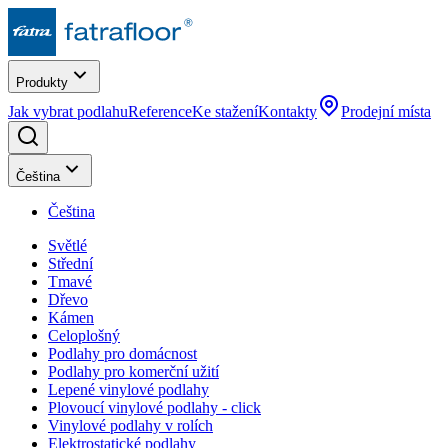
Produkty
Jak vybrat podlahu
Reference
Ke stažení
Kontakty
Prodejní místa
Čeština
Čeština
Světlé
Střední
Tmavé
Dřevo
Kámen
Celoplošný
Podlahy pro domácnost
Podlahy pro komerční užití
Lepené vinylové podlahy
Plovoucí vinylové podlahy - click
Vinylové podlahy v rolích
Elektrostatické podlahy