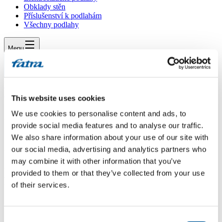
Obklady stěn
Příslušenství k podlahám
Všechny podlahy
Menu
Menu
Domů
/
Dotazy
/
This website uses cookies
Dotaz 13
We use cookies to personalise content and ads, to
Dotaz 13
provide social media features and to analyse our traffic.
We also share information about your use of our site with
Dotaz
our social media, advertising and analytics partners who
may combine it with other information that you’ve
chtel bych nalepit narezane pasky podlahove krytiny THERMOFIX
provided to them or that they’ve collected from your use
do podlahove(soklove) listy z PVC.prosim o radu jake lepidlo mam
of their services.
zakoupit a nasledne pouzit .dekuji MATT
Odpověď
Consent