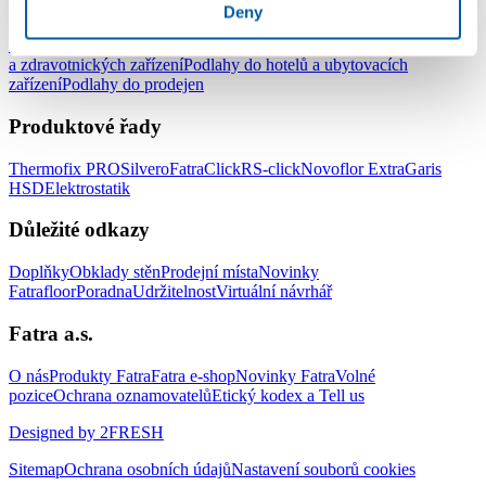
Podlahy pro komerční užití
Deny
Podlahy do kanceláří
Podlahy do škol a školek
Podlahy do nemocnic
a zdravotnických zařízení
Podlahy do hotelů a ubytovacích
zařízení
Podlahy do prodejen
Produktové řady
Thermofix PRO
Silvero
FatraClick
RS-click
Novoflor Extra
Garis
HSD
Elektrostatik
Důležité odkazy
Doplňky
Obklady stěn
Prodejní místa
Novinky
Fatrafloor
Poradna
Udržitelnost
Virtuální návrhář
Fatra a.s.
O nás
Produkty Fatra
Fatra e-shop
Novinky Fatra
Volné
pozice
Ochrana oznamovatelů
Etický kodex a Tell us
Designed by 2FRESH
Sitemap
Ochrana osobních údajů
Nastavení souborů cookies