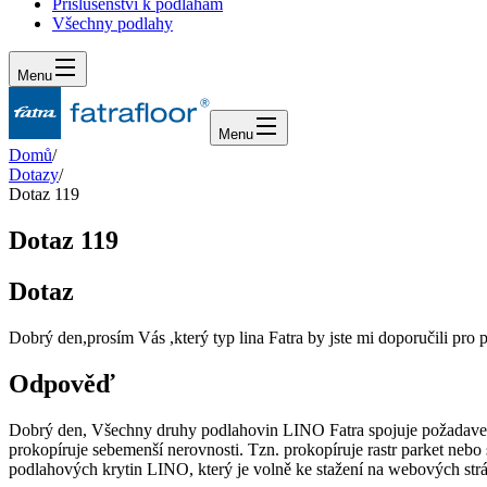
Příslušenství k podlahám
Všechny podlahy
Menu
Menu
Domů
/
Dotazy
/
Dotaz 119
Dotaz 119
Dotaz
Dobrý den,prosím Vás ,který typ lina Fatra by jste mi doporučili p
Odpověď
Dobrý den, Všechny druhy podlahovin LINO Fatra spojuje požadavek n
prokopíruje sebemenší nerovnosti. Tzn. prokopíruje rastr parket neb
podlahových krytin LINO, který je volně ke stažení na webových st