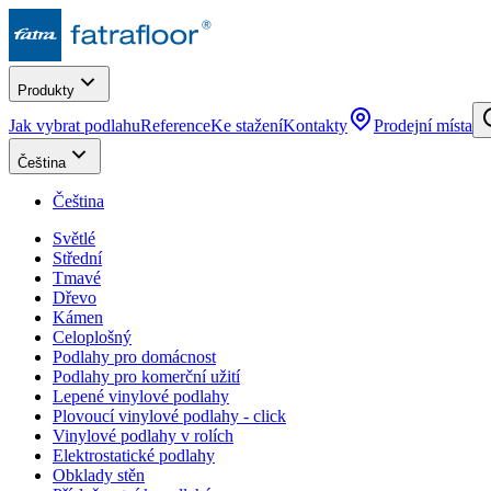
Produkty
Jak vybrat podlahu
Reference
Ke stažení
Kontakty
Prodejní místa
Čeština
Čeština
Světlé
Střední
Tmavé
Dřevo
Kámen
Celoplošný
Podlahy pro domácnost
Podlahy pro komerční užití
Lepené vinylové podlahy
Plovoucí vinylové podlahy - click
Vinylové podlahy v rolích
Elektrostatické podlahy
Obklady stěn