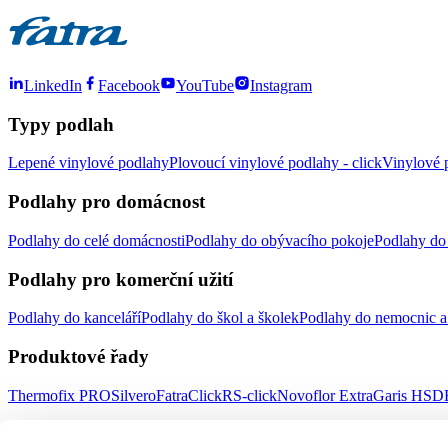
LinkedIn
Facebook
YouTube
Instagram
Typy podlah
Lepené vinylové podlahy
Plovoucí vinylové podlahy - click
Vinylové p
Podlahy pro domácnost
Podlahy do celé domácnosti
Podlahy do obývacího pokoje
Podlahy do 
Podlahy pro komerční užití
Podlahy do kanceláří
Podlahy do škol a školek
Podlahy do nemocnic a 
Produktové řady
Thermofix PRO
Silvero
FatraClick
RS-click
Novoflor Extra
Garis HSD
Důležité odkazy