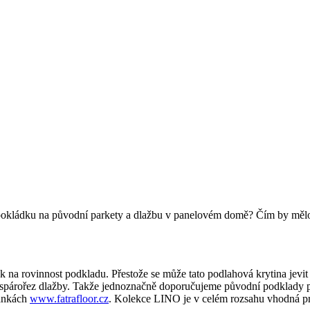
ro pokládku na původní parkety a dlažbu v panelovém domě? Čím by měl
a rovinnost podkladu. Přestože se může tato podlahová krytina jevit 
o spárořez dlažby. Takže jednoznačně doporučujeme původní podklady p
ránkách
www.fatrafloor.cz
. Kolekce LINO je v celém rozsahu vhodná p