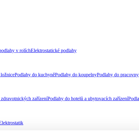
odlahy v rolích
Elektrostatické podlahy
ložnice
Podlahy do kuchyně
Podlahy do koupelny
Podlahy do pracovny
zdravotnických zařízení
Podlahy do hotelů a ubytovacích zařízení
Podla
Elektrostatik