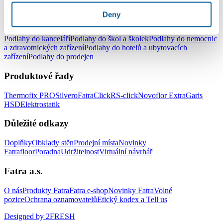
pracovny
Podlahy do dětského pokoje
Deny
Podlahy pro komerční užití
Podlahy do kanceláří
Podlahy do škol a školek
Podlahy do nemocnic
a zdravotnických zařízení
Podlahy do hotelů a ubytovacích
zařízení
Podlahy do prodejen
Produktové řady
Thermofix PRO
Silvero
FatraClick
RS-click
Novoflor Extra
Garis
HSD
Elektrostatik
Důležité odkazy
Doplňky
Obklady stěn
Prodejní místa
Novinky
Fatrafloor
Poradna
Udržitelnost
Virtuální návrhář
Fatra a.s.
O nás
Produkty Fatra
Fatra e-shop
Novinky Fatra
Volné
pozice
Ochrana oznamovatelů
Etický kodex a Tell us
Designed by 2FRESH