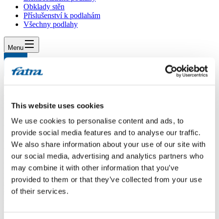
Obklady stěn
Příslušenství k podlahám
Všechny podlahy
Menu
Menu
Domů
/
Dotazy
/
Dotaz 113
This website uses cookies
Dotaz 113
We use cookies to personalise content and ads, to
provide social media features and to analyse our traffic.
Dotaz
We also share information about your use of our site with
our social media, advertising and analytics partners who
Dobrý den, zajímá mne pokládka PVC dlaždic Praktik N. V
may combine it with other information that you’ve
prospektu podlaha vypadá jako bezespará - tzn. dlaždice se lepí k
provided to them or that they’ve collected from your use
sobě nasraz. Podlaháři mně doporučují čtverce k sobě svařovat
of their services.
šňůrou - to by pak ale byly mezi čtverci průběrné spáry (i když ve
stejném odstínu) a podlaha by již nebyla jednolitá. Mám zájem o
bezesparý povrch. Děkuji za odpověď. T.Kocourek