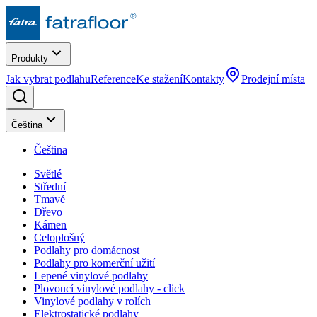
Produkty
Jak vybrat podlahu
Reference
Ke stažení
Kontakty
Prodejní místa
Čeština
Čeština
Světlé
Střední
Tmavé
Dřevo
Kámen
Celoplošný
Podlahy pro domácnost
Podlahy pro komerční užití
Lepené vinylové podlahy
Plovoucí vinylové podlahy - click
Vinylové podlahy v rolích
Elektrostatické podlahy