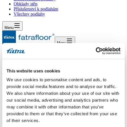
Obklady stěn
Příslušenství k podlahám
Všechny podlahy
Menu
Menu
Domů
/
Dotazy
/
Dotaz 106
Dotaz 106
This website uses cookies
We use cookies to personalise content and ads, to
Dotaz
provide social media features and to analyse our traffic.
We also share information about your use of our site with
dobrý den, mám na Vás dotaz, zda podlaha Thermofix je vhodná na
our social media, advertising and analytics partners who
podlahové vytápění ze zdravotního hlediska, jestli se vlivem tepla
nevypařují z krytiny do ovzduší chemické látky (např. formaldehyd)
may combine it with other information that you’ve
a zda máte nějaký certifikát, který toto dokládá. Dále by mne
provided to them or that they’ve collected from your use
zajímalo, zda je povrch krytiny stálobarevný, např. vlivem přímého
of their services.
slunečního záření. Děkuji za odpověď. Průchová, České Budějovice