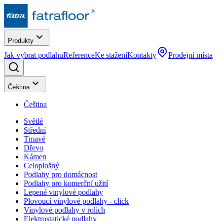
Produkty
Jak vybrat podlahu
Reference
Ke stažení
Kontakty
Prodejní místa
Čeština
Čeština
Světlé
Střední
Tmavé
Dřevo
Kámen
Celoplošný
Podlahy pro domácnost
Podlahy pro komerční užití
Lepené vinylové podlahy
Plovoucí vinylové podlahy - click
Vinylové podlahy v rolích
Elektrostatické podlahy