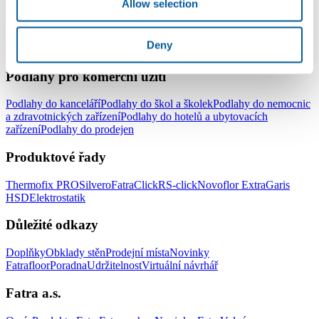
Allow selection
Podlahy do celé domácnosti
Podlahy do obývacího pokoje
Podlahy
do ložnice
Podlahy do kuchyně
Podlahy do koupelny
Podlahy do
Deny
pracovny
Podlahy do dětského pokoje
Podlahy pro komerční užití
Podlahy do kanceláří
Podlahy do škol a školek
Podlahy do nemocnic
a zdravotnických zařízení
Podlahy do hotelů a ubytovacích
zařízení
Podlahy do prodejen
Produktové řady
Thermofix PRO
Silvero
FatraClick
RS-click
Novoflor Extra
Garis
HSD
Elektrostatik
Důležité odkazy
Doplňky
Obklady stěn
Prodejní místa
Novinky
Fatrafloor
Poradna
Udržitelnost
Virtuální návrhář
Fatra a.s.