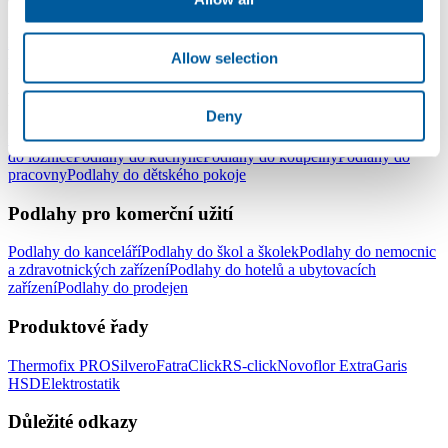
Typy podlah
Lepené vinylové podlahy
Plovoucí vinylové podlahy - click
Vinylové
Allow selection
podlahy v rolích
Elektrostatické podlahy
Podlahy pro domácnost
Deny
Podlahy do celé domácnosti
Podlahy do obývacího pokoje
Podlahy
do ložnice
Podlahy do kuchyně
Podlahy do koupelny
Podlahy do
pracovny
Podlahy do dětského pokoje
Podlahy pro komerční užití
Podlahy do kanceláří
Podlahy do škol a školek
Podlahy do nemocnic
a zdravotnických zařízení
Podlahy do hotelů a ubytovacích
zařízení
Podlahy do prodejen
Produktové řady
Thermofix PRO
Silvero
FatraClick
RS-click
Novoflor Extra
Garis
HSD
Elektrostatik
Důležité odkazy