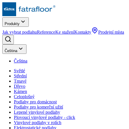
Produkty
Jak vybrat podlahu
Reference
Ke stažení
Kontakty
Prodejní místa
Čeština
Čeština
Světlé
Střední
Tmavé
Dřevo
Kámen
Celoplošný
Podlahy pro domácnost
Podlahy pro komerční užití
Lepené vinylové podlahy
Plovoucí vinylové podlahy - click
Vinylové podlahy v rolích
Elektrostatické podlahy