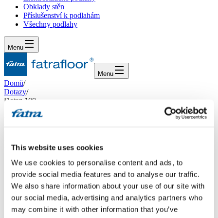
Obklady stěn
Příslušenství k podlahám
Všechny podlahy
Menu
Menu
Domů
/
Dotazy
/
Dotaz 100
Dotaz 100
Dotaz
This website uses cookies
We use cookies to personalise content and ads, to
Dobrý den, poptávám schodové hrany na oblé schody průměr 50
mm. Nášlapnou vrstvu na schodech mám vaše lino kolor a schodové
provide social media features and to analyse our traffic.
hrany firmy Bolta se na oblém tvaru trhají. Schody jsou kamenné,
We also share information about your use of our site with
máte nějaké řešení?Philippová
our social media, advertising and analytics partners who
may combine it with other information that you’ve
Odpověď