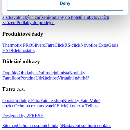
Podlahy pro komerční užití
Deny
Podlahy do kanceláří
Podlahy do škol a školek
Podlahy do nemocnic
a zdravotnických zařízení
Podlahy do hotelů a ubytovacích
zařízení
Podlahy do prodejen
Produktové řady
Thermofix PRO
Silvero
FatraClick
RS-click
Novoflor Extra
Garis
HSD
Elektrostatik
Důležité odkazy
Doplňky
Obklady stěn
Prodejní místa
Novinky
Fatrafloor
Poradna
Udržitelnost
Virtuální návrhář
Fatra a.s.
O nás
Produkty Fatra
Fatra e-shop
Novinky Fatra
Volné
pozice
Ochrana oznamovatelů
Etický kodex a Tell us
Designed by 2FRESH
Sitemap
Ochrana osobních údajů
Nastavení souborů cookies