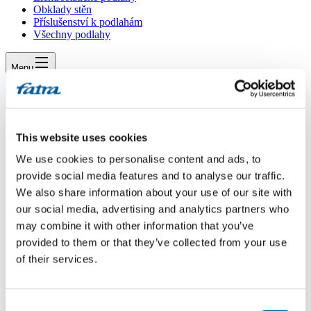
Obklady stěn
Příslušenství k podlahám
Všechny podlahy
Menu
Menu
Domů
/
Dotazy
/
This website uses cookies
doplnění podlady po rekonstrukci
We use cookies to personalise content and ads, to
doplnění podlady po rekonstrukci
provide social media features and to analyse our traffic.
We also share information about your use of our site with
Dotaz
our social media, advertising and analytics partners who
may combine it with other information that you’ve
dobrý den, máme položenou Vaši podlahu v chodbě a budeme v létě
provided to them or that they’ve collected from your use
rekontruovat koupelnu a kvůli posunu dveří budeme muset část
of their services.
podlady rozebrat. Je prosím možné ji vůbec složit zpět nebo je to
problematické? Pokud dojde k poškození některých čtverců, je
možné si dokoupit a dosadit? děkuji, P.
Consent