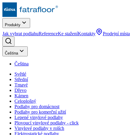
Produkty
Jak vybrat podlahu
Reference
Ke stažení
Kontakty
Prodejní místa
Čeština
Čeština
Světlé
Střední
Tmavé
Dřevo
Kámen
Celoplošný
Podlahy pro domácnost
Podlahy pro komerční užití
Lepené vinylové podlahy
Plovoucí vinylové podlahy - click
Vinylové podlahy v rolích
Elektrostatické podlahy