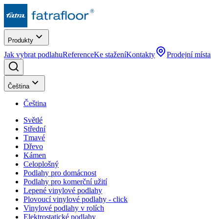
Produkty
Jak vybrat podlahu
Reference
Ke stažení
Kontakty
Prodejní místa
Čeština
Čeština
Světlé
Střední
Tmavé
Dřevo
Kámen
Celoplošný
Podlahy pro domácnost
Podlahy pro komerční užití
Lepené vinylové podlahy
Plovoucí vinylové podlahy - click
Vinylové podlahy v rolích
Elektrostatické podlahy