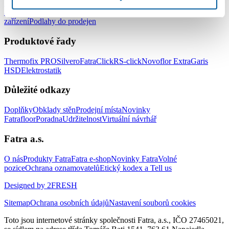
Podlahy do kanceláří
Podlahy do škol a školek
Podlahy do nemocnic
a zdravotnických zařízení
Podlahy do hotelů a ubytovacích
zařízení
Podlahy do prodejen
Produktové řady
Thermofix PRO
Silvero
FatraClick
RS-click
Novoflor Extra
Garis
HSD
Elektrostatik
Důležité odkazy
Doplňky
Obklady stěn
Prodejní místa
Novinky
Fatrafloor
Poradna
Udržitelnost
Virtuální návrhář
Fatra a.s.
O nás
Produkty Fatra
Fatra e-shop
Novinky Fatra
Volné
pozice
Ochrana oznamovatelů
Etický kodex a Tell us
Designed by 2FRESH
Sitemap
Ochrana osobních údajů
Nastavení souborů cookies
Toto jsou internetové stránky společnosti Fatra, a.s., IČO 27465021,