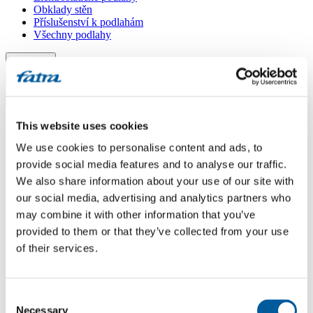
Obklady stěn
Příslušenství k podlahám
Všechny podlahy
Menu
Menu
Domů
/
This website uses cookies
Dotazy
/
co znamená směr šipky
We use cookies to personalise content and ads, to
provide social media features and to analyse our traffic.
co znamená směr šipky
We also share information about your use of our site with
our social media, advertising and analytics partners who
Dotaz
may combine it with other information that you’ve
provided to them or that they’ve collected from your use
Dobrý den, mám cca 170m2 termofix dub selský 2mm lamely na
of their services.
lepidlo a zajímá mě význam šipek na lamelách. Děkuji
Odpověď
Consent
Dobrý den, doporučujeme klást podlahovinu tak, aby šipky na rubu
Necessary