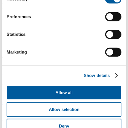
Selection
dílců směřovaly jedním směrem. Takový postup zajistí stejnou
optiku (lesk/mat) dílců v celé ploše podlahy. Je to podobný efekt,
jako když se koberec učeše jedním směrem (pokládka šipkami
Preferences
orientovanými jedním směrem).
Statistics
LinkedIn
Facebook
YouTube
Instagram
Marketing
Typy podlah
Lepené vinylové podlahy
Plovoucí vinylové podlahy - click
Vinylové
podlahy v rolích
Elektrostatické podlahy
Show details
Podlahy pro domácnost
Allow all
Podlahy do celé domácnosti
Podlahy do obývacího pokoje
Podlahy
do ložnice
Podlahy do kuchyně
Podlahy do koupelny
Podlahy do
pracovny
Podlahy do dětského pokoje
Allow selection
Podlahy pro komerční užití
Deny