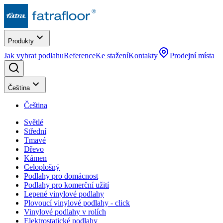
Produkty
Jak vybrat podlahu
Reference
Ke stažení
Kontakty
Prodejní místa
Čeština
Čeština
Světlé
Střední
Tmavé
Dřevo
Kámen
Celoplošný
Podlahy pro domácnost
Podlahy pro komerční užití
Lepené vinylové podlahy
Plovoucí vinylové podlahy - click
Vinylové podlahy v rolích
Elektrostatické podlahy