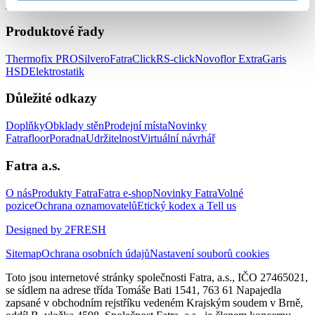
zařízení
Podlahy do prodejen
Produktové řady
Thermofix PRO
Silvero
FatraClick
RS-click
Novoflor Extra
Garis
HSD
Elektrostatik
Důležité odkazy
Doplňky
Obklady stěn
Prodejní místa
Novinky
Fatrafloor
Poradna
Udržitelnost
Virtuální návrhář
Fatra a.s.
O nás
Produkty Fatra
Fatra e-shop
Novinky Fatra
Volné
pozice
Ochrana oznamovatelů
Etický kodex a Tell us
Designed by 2FRESH
Sitemap
Ochrana osobních údajů
Nastavení souborů cookies
Toto jsou internetové stránky společnosti Fatra, a.s., IČO 27465021,
se sídlem na adrese třída Tomáše Bati 1541, 763 61 Napajedla
zapsané v obchodním rejstříku vedeném Krajským soudem v Brně,