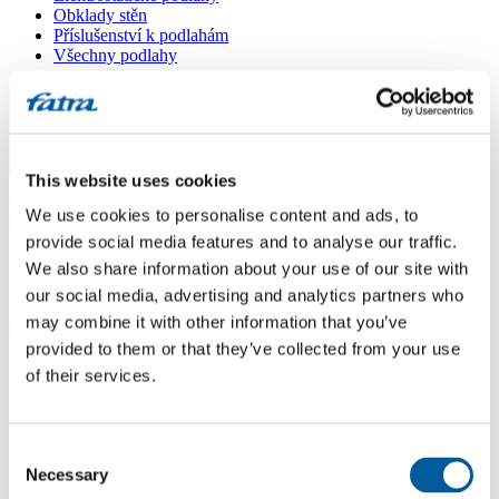
Obklady stěn
Příslušenství k podlahám
Všechny podlahy
Menu
Menu
This website uses cookies
Domů
/
Dotazy
/
We use cookies to personalise content and ads, to
Čistenie vinilu parným čističom?
provide social media features and to analyse our traffic.
We also share information about your use of our site with
Čistenie vinilu parným čističom?
our social media, advertising and analytics partners who
may combine it with other information that you’ve
Dotaz
provided to them or that they’ve collected from your use
of their services.
Dobrý deň. Mám vinilovú podlahu Fatrafloor Thermofix s tou
najhrubšou nášlapnou vrstvou dezén dub a chcem sa opýtať či ju
môžem čistiť parným čističom Karcher. Podlaha je nalepená na
betónovej podlahe vyrovnanej tekutým nivelizačným poterom.
Consent
Necessary
Selection
Odpověď