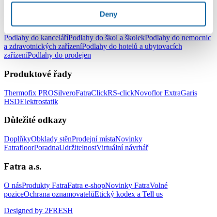
pracovny
Podlahy do dětského pokoje
Deny
Podlahy pro komerční užití
Podlahy do kanceláří
Podlahy do škol a školek
Podlahy do nemocnic
a zdravotnických zařízení
Podlahy do hotelů a ubytovacích
zařízení
Podlahy do prodejen
Produktové řady
Thermofix PRO
Silvero
FatraClick
RS-click
Novoflor Extra
Garis
HSD
Elektrostatik
Důležité odkazy
Doplňky
Obklady stěn
Prodejní místa
Novinky
Fatrafloor
Poradna
Udržitelnost
Virtuální návrhář
Fatra a.s.
O nás
Produkty Fatra
Fatra e-shop
Novinky Fatra
Volné
pozice
Ochrana oznamovatelů
Etický kodex a Tell us
Designed by 2FRESH