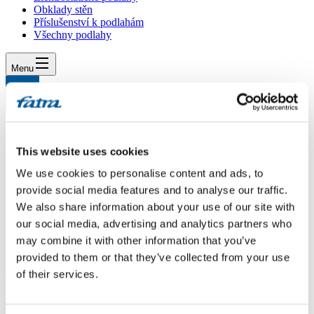
Obklady stěn
Příslušenství k podlahám
Všechny podlahy
Menu
Menu
Domů
/
Dotazy
/
Čištění podlahy
This website uses cookies
Čištění podlahy
We use cookies to personalise content and ads, to
provide social media features and to analyse our traffic.
Dotaz
We also share information about your use of our site with
our social media, advertising and analytics partners who
Dobrý den, máme vinylovou podlahu typu thermofix-borovice
may combine it with other information that you’ve
mediterian. Díky své nevědomosti jsem na podlahu dala leštidlo,
provided to them or that they’ve collected from your use
které mi zanechalo na podlaze nechtěné šedé závoje. Žádný
of their services.
doposud použitý přípravek na vinyl to neodstranil, ba naopak ještě
zhoršil - skvrny, které se objevily na podlaze například od
kojeneckého mléka nelze vyčistit. Prosím co dělat? Čím můžu
podlahu vyčistit? Naproti světlu je podlaha úplně čmouhatá i když je