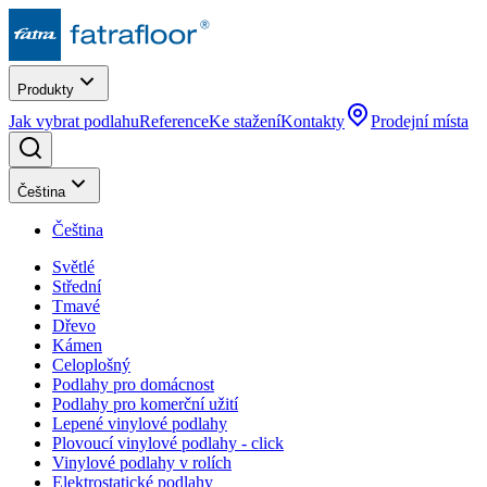
Produkty
Jak vybrat podlahu
Reference
Ke stažení
Kontakty
Prodejní místa
Čeština
Čeština
Světlé
Střední
Tmavé
Dřevo
Kámen
Celoplošný
Podlahy pro domácnost
Podlahy pro komerční užití
Lepené vinylové podlahy
Plovoucí vinylové podlahy - click
Vinylové podlahy v rolích
Elektrostatické podlahy