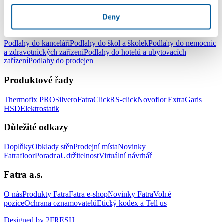
pracovny
Podlahy do dětského pokoje
Deny
Podlahy pro komerční užití
Podlahy do kanceláří
Podlahy do škol a školek
Podlahy do nemocnic
a zdravotnických zařízení
Podlahy do hotelů a ubytovacích
zařízení
Podlahy do prodejen
Produktové řady
Thermofix PRO
Silvero
FatraClick
RS-click
Novoflor Extra
Garis
HSD
Elektrostatik
Důležité odkazy
Doplňky
Obklady stěn
Prodejní místa
Novinky
Fatrafloor
Poradna
Udržitelnost
Virtuální návrhář
Fatra a.s.
O nás
Produkty Fatra
Fatra e-shop
Novinky Fatra
Volné
pozice
Ochrana oznamovatelů
Etický kodex a Tell us
Designed by 2FRESH