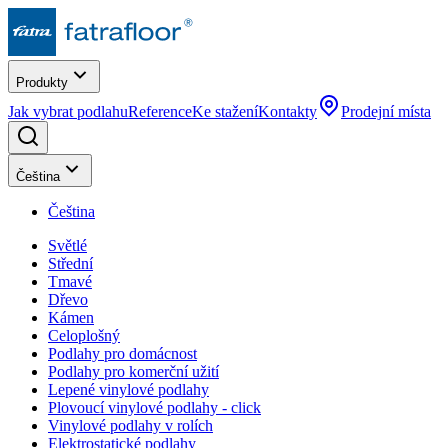
Produkty
Jak vybrat podlahu
Reference
Ke stažení
Kontakty
Prodejní místa
Čeština
Čeština
Světlé
Střední
Tmavé
Dřevo
Kámen
Celoplošný
Podlahy pro domácnost
Podlahy pro komerční užití
Lepené vinylové podlahy
Plovoucí vinylové podlahy - click
Vinylové podlahy v rolích
Elektrostatické podlahy