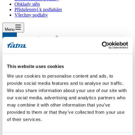
Obklady stěn
Příslušenství k podlahám
Všechny podlahy
Menu
Menu
Domů
/
Dotazy
/
Čím se liší zámkové spoje RS-click a Fatraclick
This website uses cookies
Čím se liší zámkové spoje RS-click a
We use cookies to personalise content and ads, to
Fatraclick
provide social media features and to analyse our traffic.
We also share information about your use of our site with
Dotaz
our social media, advertising and analytics partners who
may combine it with other information that you’ve
Dobrý den, uvažuji o vinylové plovoucí podlaze na HDF deskách,
provided to them or that they’ve collected from your use
ale zatím jsem nezjistil jaké rozdíly jsou mezi zámky RS-click a
of their services.
Fatraclick abych se mohl pro nějakou variantu rozhodnout. Děkuji
za osvětlující odpověď.