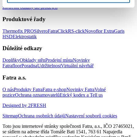
a zdravotnických zařízení
Podlahy do hotelů a ubytovacích
zařízení
Podlahy do prodejen
Produktové řady
Thermofix PRO
Silvero
FatraClick
RS-click
Novoflor Extra
Garis
HSD
Elektrostatik
Důležité odkazy
Doplňky
Obklady stěn
Prodejní místa
Novinky
Fatrafloor
Poradna
Udržitelnost
Virtuální návrhář
Fatra a.s.
O nás
Produkty Fatra
Fatra e-shop
Novinky Fatra
Volné
pozice
Ochrana oznamovatelů
Etický kodex a Tell us
Designed by 2FRESH
Sitemap
Ochrana osobních údajů
Nastavení souborů cookies
Toto jsou internetové stránky společnosti Fatra, a.s., IČO 27465021,
se sídlem na adrese třída Tomáše Bati 1541, 763 61 Napajedla