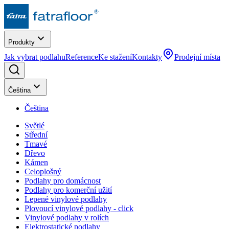
Produkty
Jak vybrat podlahu
Reference
Ke stažení
Kontakty
Prodejní místa
Čeština
Čeština
Světlé
Střední
Tmavé
Dřevo
Kámen
Celoplošný
Podlahy pro domácnost
Podlahy pro komerční užití
Lepené vinylové podlahy
Plovoucí vinylové podlahy - click
Vinylové podlahy v rolích
Elektrostatické podlahy