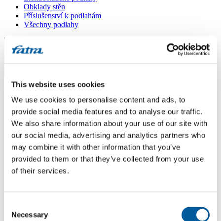
Obklady stěn
Příslušenství k podlahám
Všechny podlahy
Menu
Menu
Domů
This website uses cookies
/
Dotazy
/
We use cookies to personalise content and ads, to
Certifikat
provide social media features and to analyse our traffic.
Certifikat
We also share information about your use of our site with
our social media, advertising and analytics partners who
Dotaz
may combine it with other information that you’ve
provided to them or that they’ve collected from your use
Dobrý den, prosím o zaslání certifikátu k vinylovým dílcům Fatra
of their services.
Thermofix Jasan Brick. Děkuji Boborová
Odpověď
Consent
Necessary
Selection
Dobrý den, dokumenty k podlahovině Thermofix najdete na našich